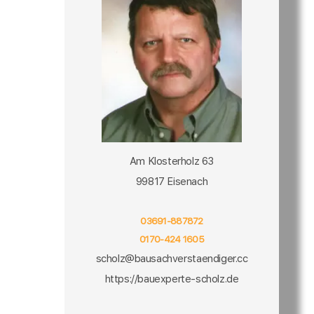
Am Klosterholz 63
99817 Eisenach
03691-887872
0170-424 1605
scholz@bausachverstaendiger.cc
https://bauexperte-scholz.de