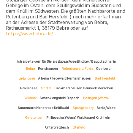
Gebirge im Osten, dem Seulingswald im Südosten und
dem Knüll im Südwesten. Die größten Nachbarorte sind
Rotenburg und Bad Hersfeld. ) noch mehr erfärt man
an der Adresse der Stadtverwaltung von Bebra,
Rathausmarkt 1, 36179 Bebra oder auf
https://www.bebra.de/
Ich arbeite gern für Sie als
Bausachverständiger
/ Baugutachter in
Bebra
Ronshausen
Rotenburg a.d. Fulda
Cornberg
Ludwigsau
Alheim Friedewald Nentershausen
Bad Hersfeld
Großensee
Sontra
Dankmarshausen Hauneck Morschen
Wildeck
Schenklengsfeld Dippach
Heringen (Werra)
Neuenstein Hohenroda Knüllwald
Spangenberg
Berka/Werra
Gerstungen
Philippsthal (Werra) Waldkappel Kirchheim
Unterbreizbach
Eiterfeld