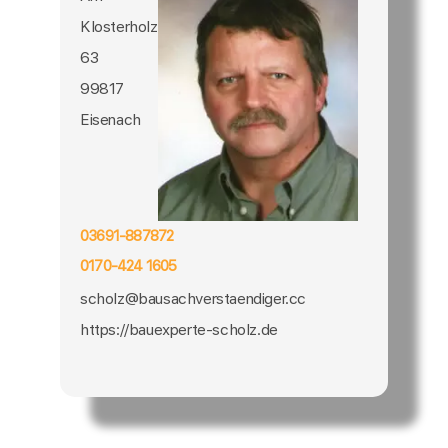
Klosterholz
63
99817
Eisenach
03691-887872
0170-424 1605
scholz@bausachverstaendiger.cc
https://bauexperte-scholz.de