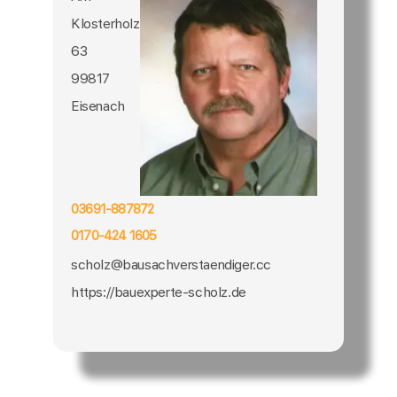
Klosterholz
63
99817
Eisenach
03691-887872
0170-424 1605
scholz@bausachverstaendiger.cc
https://bauexperte-scholz.de