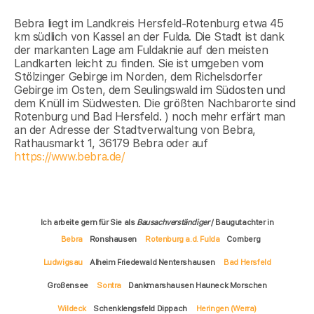
Bebra liegt im Landkreis Hersfeld-Rotenburg etwa 45
km südlich von Kassel an der Fulda. Die Stadt ist dank
der markanten Lage am Fuldaknie auf den meisten
Landkarten leicht zu finden. Sie ist umgeben vom
Stölzinger Gebirge im Norden, dem Richelsdorfer
Gebirge im Osten, dem Seulingswald im Südosten und
dem Knüll im Südwesten. Die größten Nachbarorte sind
Rotenburg und Bad Hersfeld. ) noch mehr erfärt man
an der Adresse der Stadtverwaltung von Bebra,
Rathausmarkt 1, 36179 Bebra oder auf
https://www.bebra.de/
Ich arbeite gern für Sie als
Bausachverständiger
/ Baugutachter in
Bebra
Ronshausen
Rotenburg a.d. Fulda
Cornberg
Ludwigsau
Alheim Friedewald Nentershausen
Bad Hersfeld
Großensee
Sontra
Dankmarshausen Hauneck Morschen
Wildeck
Schenklengsfeld Dippach
Heringen (Werra)