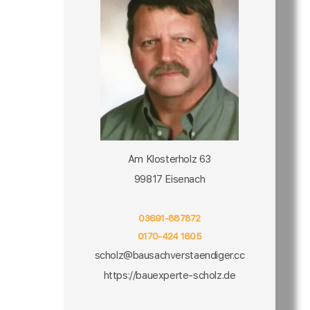
Am Klosterholz 63
99817 Eisenach
03691-887872
0170-424 1605
scholz@bausachverstaendiger.cc
https://bauexperte-scholz.de