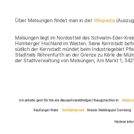
Über Melsungen findet man in der
Wikipedia
(Auszug
Melsungen liegt im Nordostteil des Schwalm-Eder-Kre
Homberger Hochland im Westen. Seine Kernstadt befind
südlich der Kernstadt mündet beim Industriegebiet Pfie
Stadtteils Röhrenfurth an der Grenze zu Körle die Mülm
der Stadtverwaltung von Melsungen, Am Markt 1, 342
Ich arbeite gern für Sie als
Bausachverständiger
/ Baugutachter in
Melsun
Kaufunger Wald
Großalmerode
Nieste Waldkappel Cornberg
Weitere Info