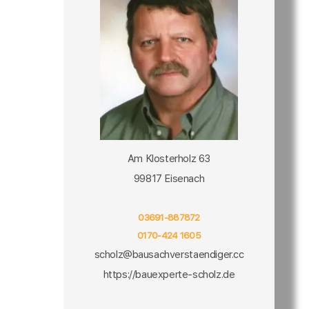
Am Klosterholz 63
99817 Eisenach
03691-887872
0170-424 1605
scholz@bausachverstaendiger.cc
https://bauexperte-scholz.de