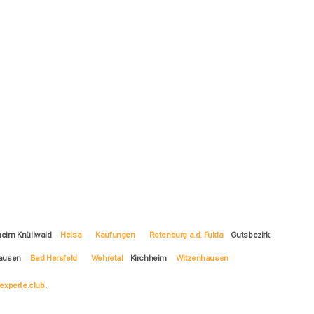
heim Knüllwald
Helsa
Kaufungen
Rotenburg a.d. Fulda
Gutsbezirk
hausen
Bad Hersfeld
Wehretal
Kirchheim
Witzenhausen
experte.club
.