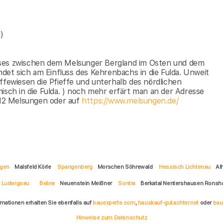
)
ises zwischen dem Melsunger Bergland im Osten und dem
et sich am Einfluss des Kehrenbachs in die Fulda. Unweit
ffewiesen die Pfieffe und unterhalb des nördlichen
isch in die Fulda. ) noch mehr erfärt man an der Adresse
12 Melsungen oder auf
https://www.melsungen.de/
gen
Malsfeld Körle
Spangenberg
Morschen Söhrewald
Hessisch Lichtenau
Al
Ludwigsau
Bebra
Neuenstein Meißner
Sontra
Berkatal Nentershausen Rons
rmationen erhalten Sie ebenfalls auf
bauexperte.com
,
hauskauf-gutachter.net
oder
bau
Hinweise zum Datenschutz