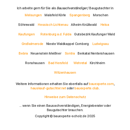
Ich arbeite gern für Sie als
Bausachverständiger
/ Baugutachter in
Melsungen
Malsfeld Körle
Spangenberg
Morschen
Söhrewald
Hessisch Lichtenau
Alheim Knüllwald
Helsa
Kaufungen
Rotenburg a.d. Fulda
Gutsbezirk Kaufunger Wald
Großalmerode
Nieste Waldkappel Cornberg
Ludwigsau
Bebra
Neuenstein Meißner
Sontra
Berkatal Nentershausen
Ronshausen
Bad Hersfeld
Wehretal
Kirchheim
Witzenhausen
Weitere Informationen erhalten Sie ebenfalls auf
bauexperte.com
,
hauskauf-gutachter.net
oder
bauexperte.club
.
Hinweise zum Datenschutz
... wenn Sie einen Bausachverständigen, Energieberater oder
Baugutachter brauchen.
Copyright © bauexperte-scholz.de 2025