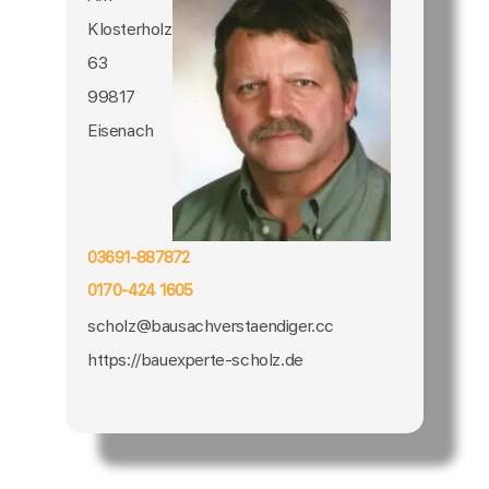
Klosterholz
63
99817
Eisenach
03691-887872
0170-424 1605
scholz@bausachverstaendiger.cc
https://bauexperte-scholz.de