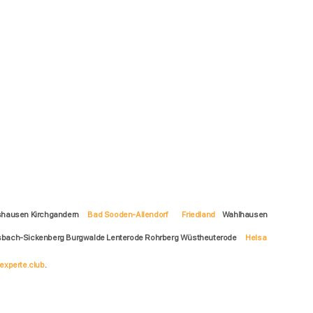
shausen Kirchgandern
Bad Sooden-Allendorf
Friedland
Wahlhausen
 Asbach-Sickenberg Burgwalde Lenterode Rohrberg Wüstheuterode
Helsa
experte.club
.