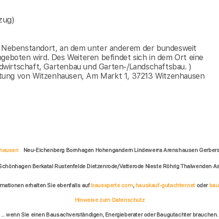
zug)
en Nebenstandort, an dem unter anderem der bundesweit
ngeboten wird. Des Weiteren befindet sich in dem Ort eine
dwirtschaft, Gartenbau und Garten-/Landschaftsbau. )
ltung von Witzenhausen, Am Markt 1, 37213 Witzenhausen
hausen
Neu-Eichenberg Bornhagen Hohengandern Lindewerra Arenshausen Gerber
 Schönhagen Berkatal Rustenfelde Dietzenrode/Vatterode Nieste Röhrig Thalwenden
rmationen erhalten Sie ebenfalls auf
bauexperte.com
,
hauskauf-gutachter.net
oder
bau
Hinweise zum Datenschutz
... wenn Sie einen Bausachverständigen, Energieberater oder Baugutachter brauchen.