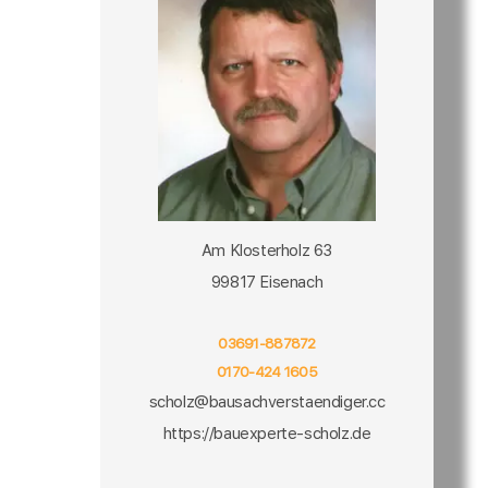
Am Klosterholz 63
99817 Eisenach
03691-887872
0170-424 1605
scholz@bausachverstaendiger.cc
https://bauexperte-scholz.de