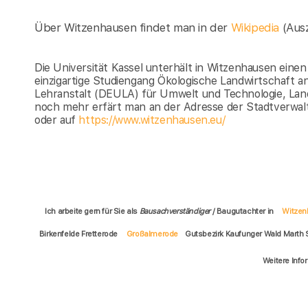
Über Witzenhausen findet man in der
Wikipedia
(Aus
Die Universität Kassel unterhält in Witzenhausen ein
einzigartige Studiengang Ökologische Landwirtschaft a
Lehranstalt (DEULA) für Umwelt und Technologie, Lan
noch mehr erfärt man an der Adresse der Stadtverwa
oder auf
https://www.witzenhausen.eu/
Ich arbeite gern für Sie als
Bausachverständiger
/ Baugutachter in
Witzen
Birkenfelde Fretterode
Großalmerode
Gutsbezirk Kaufunger Wald Marth
Weitere Info