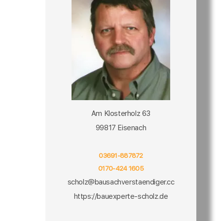
Am Klosterholz 63
99817 Eisenach
03691-887872
0170-424 1605
scholz@bausachverstaendiger.cc
https://bauexperte-scholz.de