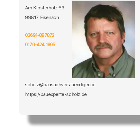
Am Klosterholz 63
99817 Eisenach
03691-887872
0170-424 1605
scholz@bausachverstaendiger.cc
https://bauexperte-scholz.de