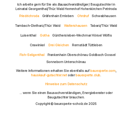
Ich arbeite gern für Sie als
Bausachverständiger
/ Baugutachter in
Leinatal Georgenthal/Thür. Wald Herrenhof Hohenkirchen Petriroda
Friedrichroda
Gräfenhain Emleben
Ohrdruf
Schwabhausen
Tambach-Dietharz/Thür. Wald
Waltershausen
Tabarz/Thür. Wald
Luisenthal
Gotha
Günthersleben-Wechmar Hörsel Wölfis
Crawinkel
Drei Gleichen
Remstädt Tüttleben
Floh-Seligenthal
Frankenhain Oberschönau Goldbach Gossel
Sonneborn Unterschönau
Weitere Informationen erhalten Sie ebenfalls auf
bauexperte.com
,
hauskauf-gutachter.net
oder
bauexperte.club
.
Hinweise zum Datenschutz
... wenn Sie einen Bausachverständigen, Energieberater oder
Baugutachter brauchen.
Copyright © bauexperte-scholz.de 2025