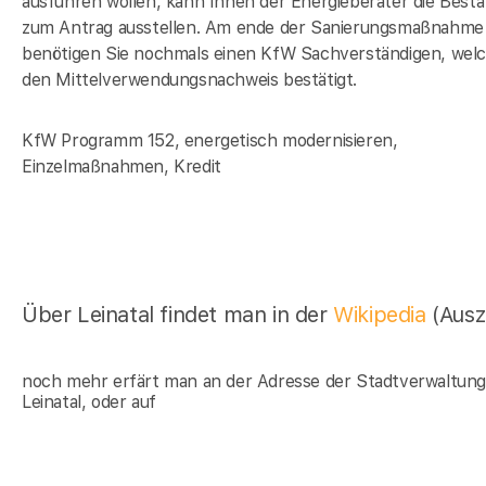
ausführen wollen, kann Ihnen der Energieberater die Bestä
zum Antrag ausstellen. Am ende der Sanierungsmaßnahme
benötigen Sie nochmals einen KfW Sachverständigen, wel
den Mittelverwendungsnachweis bestätigt.
KfW Programm 152, energetisch modernisieren,
Einzelmaßnahmen, Kredit
Über Leinatal findet man in der
Wikipedia
(Ausz
noch mehr erfärt man an der Adresse der Stadtverwaltun
Leinatal, oder auf