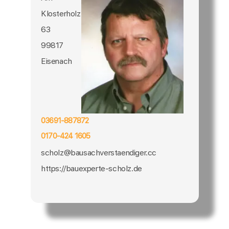
Klosterholz
63
99817
Eisenach
03691-887872
0170-424 1605
scholz@bausachverstaendiger.cc
https://bauexperte-scholz.de