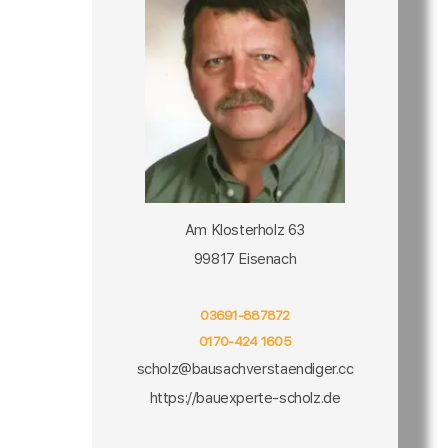
Am Klosterholz 63
99817 Eisenach
03691-887872
0170-424 1605
scholz@bausachverstaendiger.cc
https://bauexperte-scholz.de