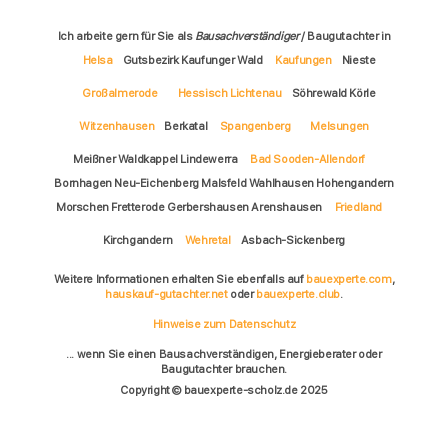
Ich arbeite gern für Sie als
Bausachverständiger
/ Baugutachter in
Helsa
Gutsbezirk Kaufunger Wald
Kaufungen
Nieste
Großalmerode
Hessisch Lichtenau
Söhrewald Körle
Witzenhausen
Berkatal
Spangenberg
Melsungen
Meißner Waldkappel Lindewerra
Bad Sooden-Allendorf
Bornhagen Neu-Eichenberg Malsfeld Wahlhausen Hohengandern
Morschen Fretterode Gerbershausen Arenshausen
Friedland
Kirchgandern
Wehretal
Asbach-Sickenberg
Weitere Informationen erhalten Sie ebenfalls auf
bauexperte.com
,
hauskauf-gutachter.net
oder
bauexperte.club
.
Hinweise zum Datenschutz
... wenn Sie einen Bausachverständigen, Energieberater oder
Baugutachter brauchen.
Copyright © bauexperte-scholz.de 2025