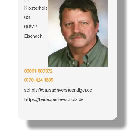
Klosterholz
63
99817
Eisenach
03691-887872
0170-424 1605
scholz@bausachverstaendiger.cc
https://bauexperte-scholz.de