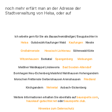
noch mehr erfärt man an der Adresse der
Stadtverwaltung von Helsa, oder auf
Ich arbeite gern für Sie als
Bausachverständiger
/ Baugutachter in
Helsa
Gutsbezirk Kaufunger Wald
Kaufungen
Nieste
Großalmerode
Hessisch Lichtenau
Söhrewald Körle
Witzenhausen
Berkatal
Spangenberg
Melsungen
Meißner Waldkappel Lindewerra
Bad Sooden-Allendorf
Bornhagen Neu-Eichenberg Malsfeld Wahlhausen Hohengandern
Morschen Fretterode Gerbershausen Arenshausen
Friedland
Kirchgandern
Wehretal
Asbach-Sickenberg
Weitere Informationen erhalten Sie ebenfalls auf
bauexperte.com
,
hauskauf-gutachter.net
oder
bauexperte.club
.
Hinweise zum Datenschutz