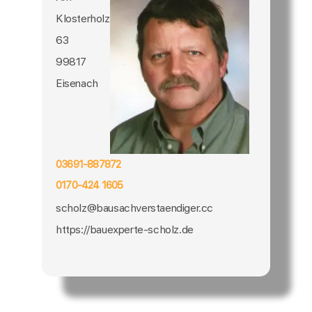
Klosterholz
63
99817
Eisenach
03691-887872
0170-424 1605
scholz@bausachverstaendiger.cc
https://bauexperte-scholz.de