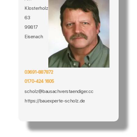
Klosterholz
63
99817
Eisenach
03691-887872
0170-424 1605
scholz@bausachverstaendiger.cc
https://bauexperte-scholz.de