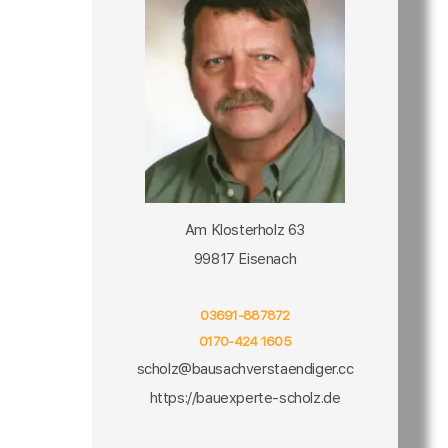
Am Klosterholz 63
99817 Eisenach
03691-887872
0170-424 1605
scholz@bausachverstaendiger.cc
https://bauexperte-scholz.de