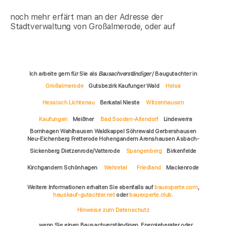
noch mehr erfärt man an der Adresse der
Stadtverwaltung von Großalmerode, oder auf
Ich arbeite gern für Sie als
Bausachverständiger
/ Baugutachter in
Großalmerode
Gutsbezirk Kaufunger Wald
Helsa
Hessisch Lichtenau
Berkatal Nieste
Witzenhausen
Kaufungen
Meißner
Bad Sooden-Allendorf
Lindewerra
Bornhagen Wahlhausen Waldkappel Söhrewald Gerbershausen
Neu-Eichenberg Fretterode Hohengandern Arenshausen Asbach-
Sickenberg Dietzenrode/Vatterode
Spangenberg
Birkenfelde
Kirchgandern Schönhagen
Wehretal
Friedland
Mackenrode
Weitere Informationen erhalten Sie ebenfalls auf
bauexperte.com
,
hauskauf-gutachter.net
oder
bauexperte.club
.
Hinweise zum Datenschutz
... wenn Sie einen Bausachverständigen, Energieberater oder