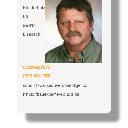
Klosterholz
63
99817
Eisenach
03691-887872
0170-424 1605
scholz@bausachverstaendiger.cc
https://bauexperte-scholz.de