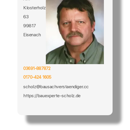
Klosterholz
63
99817
Eisenach
03691-887872
0170-424 1605
scholz@bausachverstaendiger.cc
https://bauexperte-scholz.de