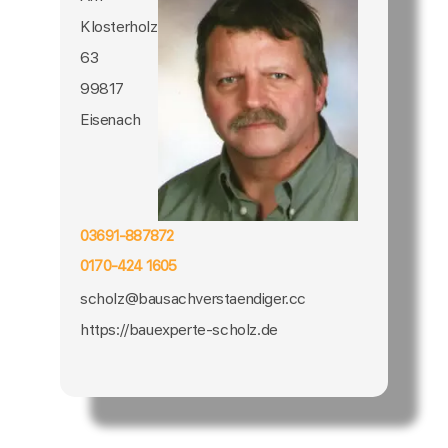
Klosterholz
63
99817
Eisenach
03691-887872
0170-424 1605
scholz@bausachverstaendiger.cc
https://bauexperte-scholz.de