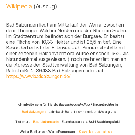
Wikipedia
(Auszug)
Bad Salzungen liegt am Mittellauf der Werra, zwischen
dem Thüringer Wald im Norden und der Rhön im Süden.
Im Stadtzentrum befindet sich der Burgsee. Er besitzt
eine Fläche von 10,33 Hektar und ist 25,5 m tief. Eine
Besonderheit ist der Erlensee - als Binnensalzstelle mit
einer seltenen Halophytenflora wurde er schon 1940 als
Naturdenkmal ausgewiesen. ) noch mehr erfärt man an
der Adresse der Stadtverwaltung von Bad Salzungen,
Ratsstraße 2, 36433 Bad Salzungen oder auf
https://www.badsalzungen.de/
Ich arbeite gern für Sie als
Bausachverständiger
/ Baugutachter in
Bad Salzungen
Leimbach Barchfeld-Immelborn Moorgrund
Tiefenort
Bad Liebenstein
Ettenhausen a.d. Suhl Stadtlengsfeld
Weilar Breitungen/Werra Frauensee
Krayenberggemeinde