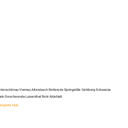
terschönau Viernau Altersbach Rotterode Springstille Gehlberg Schwarza
ain Geschwenda Luisenthal Rohr Ahlstädt
experte.club
.