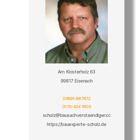
Am Klosterholz 63
99817 Eisenach
03691-887872
0170-424 1605
scholz@bausachverstaendiger.cc
https://bauexperte-scholz.de