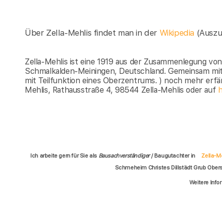
Über Zella-Mehlis findet man in der
Wikipedia
(Auszu
Zella-Mehlis ist eine 1919 aus der Zusammenlegung von 
Schmalkalden-Meiningen, Deutschland. Gemeinsam mit de
mit Teilfunktion eines Oberzentrums. ) noch mehr erfä
Mehlis, Rathausstraße 4, 98544 Zella-Mehlis oder auf
h
Ich arbeite gern für Sie als
Bausachverständiger
/ Baugutachter in
Zella-M
Schmeheim Christes Dillstädt Grub Ober
Weitere Info