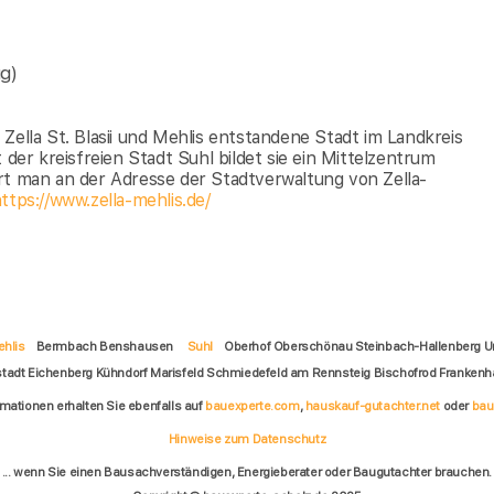
g)
Zella St. Blasii und Mehlis entstandene Stadt im Landkreis
r kreisfreien Stadt Suhl bildet sie ein Mittelzentrum
rt man an der Adresse der Stadtverwaltung von Zella-
ttps://www.zella-mehlis.de/
ehlis
Bermbach Benshausen
Suhl
Oberhof Oberschönau Steinbach-Hallenberg Un
stadt Eichenberg Kühndorf Marisfeld Schmiedefeld am Rennsteig Bischofrod Frankenh
rmationen erhalten Sie ebenfalls auf
bauexperte.com
,
hauskauf-gutachter.net
oder
bau
Hinweise zum Datenschutz
... wenn Sie einen Bausachverständigen, Energieberater oder Baugutachter brauchen.