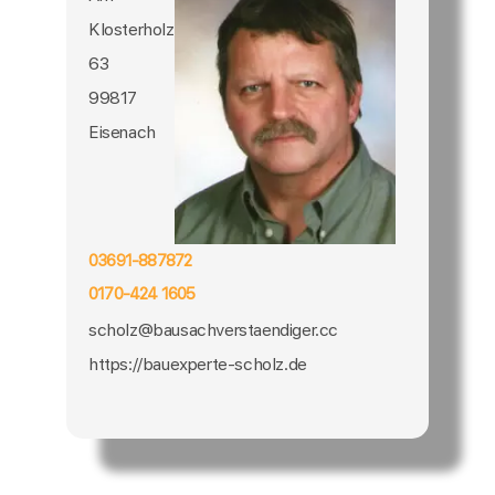
Klosterholz
63
99817
Eisenach
03691-887872
0170-424 1605
scholz@bausachverstaendiger.cc
https://bauexperte-scholz.de