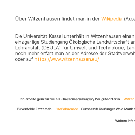
Über Witzenhausen findet man in der
Wikipedia
(Aus
Die Universität Kassel unterhält in Witzenhausen ein
einzigartige Studiengang Ökologische Landwirtschaft a
Lehranstalt (DEULA) für Umwelt und Technologie, Lan
noch mehr erfärt man an der Adresse der Stadtverwa
oder auf
https://www.witzenhausen.eu/
Ich arbeite gern für Sie als
Bausachverständiger
/ Baugutachter in
Witzen
Birkenfelde Fretterode
Großalmerode
Gutsbezirk Kaufunger Wald Marth
Weitere Info