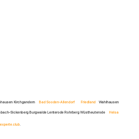
shausen Kirchgandern
Bad Sooden-Allendorf
Friedland
Wahlhausen
 Asbach-Sickenberg Burgwalde Lenterode Rohrberg Wüstheuterode
Helsa
experte.club
.