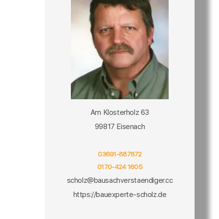
Am Klosterholz 63
99817 Eisenach
03691-887872
0170-424 1605
scholz@bausachverstaendiger.cc
https://bauexperte-scholz.de