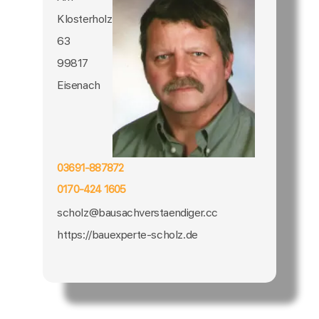
Klosterholz
63
99817
Eisenach
03691-887872
0170-424 1605
scholz@bausachverstaendiger.cc
https://bauexperte-scholz.de