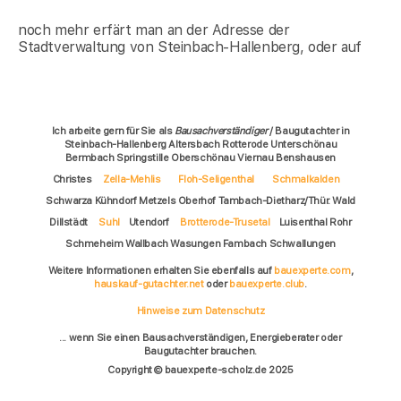
noch mehr erfärt man an der Adresse der
Stadtverwaltung von Steinbach-Hallenberg, oder auf
Ich arbeite gern für Sie als
Bausachverständiger
/ Baugutachter in
Steinbach-Hallenberg Altersbach Rotterode Unterschönau
Bermbach Springstille Oberschönau Viernau Benshausen
Christes
Zella-Mehlis
Floh-Seligenthal
Schmalkalden
Schwarza Kühndorf Metzels Oberhof Tambach-Dietharz/Thür. Wald
Dillstädt
Suhl
Utendorf
Brotterode-Trusetal
Luisenthal Rohr
Schmeheim Wallbach Wasungen Fambach Schwallungen
Weitere Informationen erhalten Sie ebenfalls auf
bauexperte.com
,
hauskauf-gutachter.net
oder
bauexperte.club
.
Hinweise zum Datenschutz
... wenn Sie einen Bausachverständigen, Energieberater oder
Baugutachter brauchen.
Copyright © bauexperte-scholz.de 2025