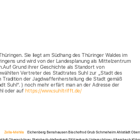
s Thüringen. Sie liegt am Südhang des Thüringer Waldes im
ringens und wird von der Landesplanung als Mittelzentrum
n.Auf Grund ihrer Geschichte als Standort von
ewählten Vertreter des Stadtrates Suhl zur „Stadt des
n Tradition der Jagdwaffenherstellung die Stadt gemäß
dt Suhl“. ) noch mehr erfärt man an der Adresse der
hl oder auf
https://www.suhltrifft.de/
Zella-Mehlis
Eichenberg Benshausen Bischofrod Grub Schmeheim Ahlstädt Oberst
tädt Oberschönau Steinbach-Hallenberg Stützerbach Unterschönau Altersbach Kühndor