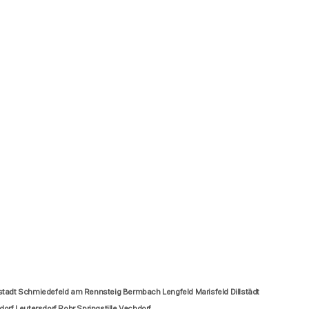
adt Schmiedefeld am Rennsteig Bermbach Lengfeld Marisfeld Dillstädt
f Leutersdorf Rohr Springstille Vachdorf