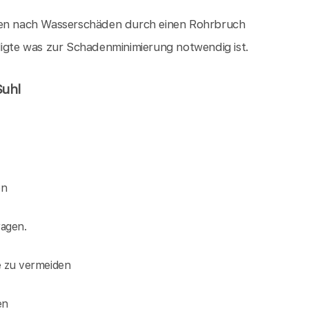
ngen nach Wasserschäden durch einen Rohrbruch
digte was zur Schadenminimierung notwendig ist.
Suhl
en
agen.
e zu vermeiden
en