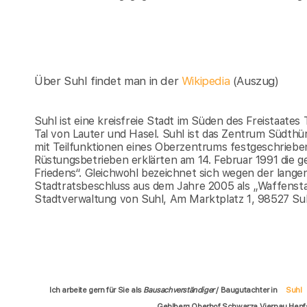
Über Suhl findet man in der
Wikipedia
(Auszug)
Suhl ist eine kreisfreie Stadt im Süden des Freistaate
Tal von Lauter und Hasel. Suhl ist das Zentrum Südthü
mit Teilfunktionen eines Oberzentrums festgeschriebe
Rüstungsbetrieben erklärten am 14. Februar 1991 die g
Friedens“. Gleichwohl bezeichnet sich wegen der lange
Stadtratsbeschluss aus dem Jahre 2005 als „Waffensta
Stadtverwaltung von Suhl, Am Marktplatz 1, 98527 Su
Ich arbeite gern für Sie als
Bausachverständiger
/ Baugutachter in
Suhl
Gehlberg Oberhof Schwarza Viernau Henfs