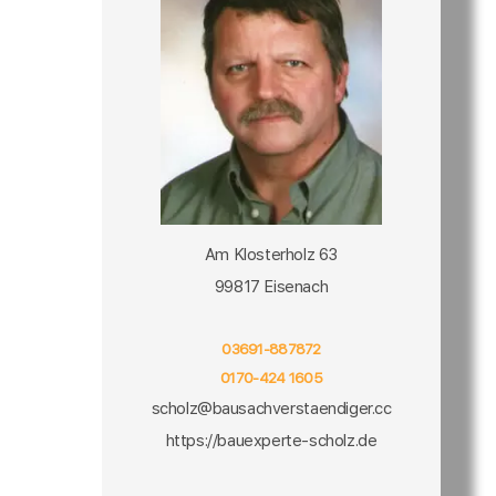
Am Klosterholz 63
99817 Eisenach
03691-887872
0170-424 1605
scholz@bausachverstaendiger.cc
https://bauexperte-scholz.de