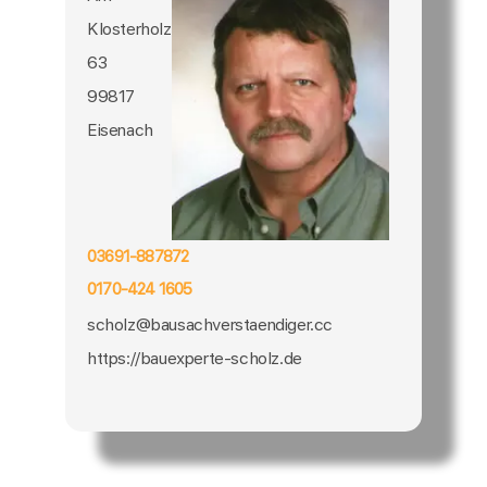
Klosterholz
63
99817
Eisenach
03691-887872
0170-424 1605
scholz@bausachverstaendiger.cc
https://bauexperte-scholz.de