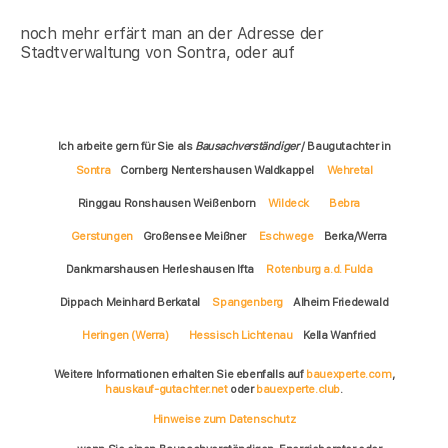
noch mehr erfärt man an der Adresse der
Stadtverwaltung von Sontra, oder auf
Ich arbeite gern für Sie als
Bausachverständiger
/ Baugutachter in
Sontra
Cornberg Nentershausen Waldkappel
Wehretal
Ringgau Ronshausen Weißenborn
Wildeck
Bebra
Gerstungen
Großensee Meißner
Eschwege
Berka/Werra
Dankmarshausen Herleshausen Ifta
Rotenburg a.d. Fulda
Dippach Meinhard Berkatal
Spangenberg
Alheim Friedewald
Heringen (Werra)
Hessisch Lichtenau
Kella Wanfried
Weitere Informationen erhalten Sie ebenfalls auf
bauexperte.com
,
hauskauf-gutachter.net
oder
bauexperte.club
.
Hinweise zum Datenschutz