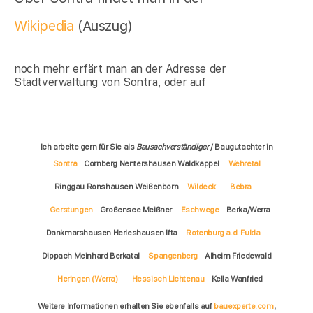
Wikipedia
(Auszug)
noch mehr erfärt man an der Adresse der
Stadtverwaltung von Sontra, oder auf
Ich arbeite gern für Sie als
Bausachverständiger
/ Baugutachter in
Sontra
Cornberg Nentershausen Waldkappel
Wehretal
Ringgau Ronshausen Weißenborn
Wildeck
Bebra
Gerstungen
Großensee Meißner
Eschwege
Berka/Werra
Dankmarshausen Herleshausen Ifta
Rotenburg a.d. Fulda
Dippach Meinhard Berkatal
Spangenberg
Alheim Friedewald
Heringen (Werra)
Hessisch Lichtenau
Kella Wanfried
Weitere Informationen erhalten Sie ebenfalls auf
bauexperte.com
,