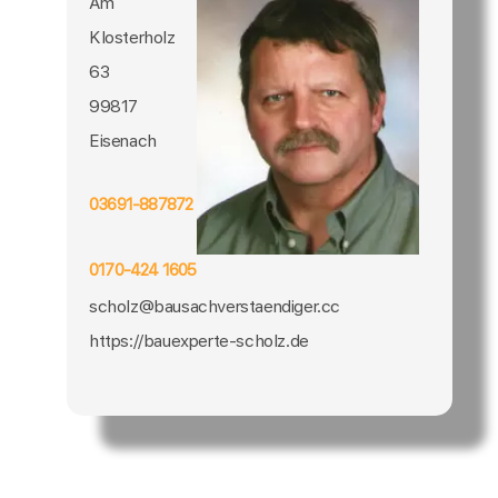
Am
Klosterholz
63
99817
Eisenach
03691-887872
0170-424 1605
scholz@bausachverstaendiger.cc
https://bauexperte-scholz.de