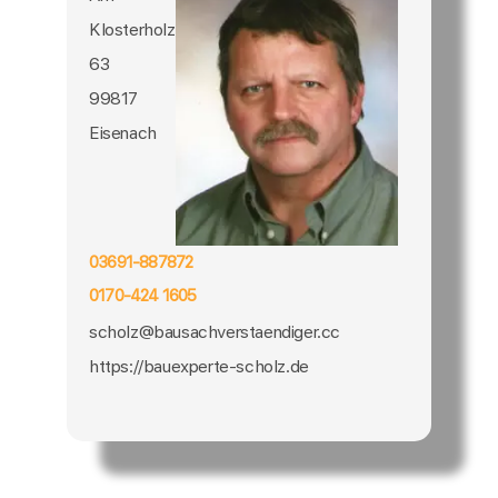
Klosterholz
63
99817
Eisenach
03691-887872
0170-424 1605
scholz@bausachverstaendiger.cc
https://bauexperte-scholz.de