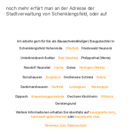
noch mehr erfärt man an der Adresse der
Stadtverwaltung von Schenklengsfeld, oder auf
Ich arbeite gern für Sie als
Bausachverständiger
/ Baugutachter in
Schenklengsfeld Hohenroda
Eiterfeld
Friedewald Hauneck
Unterbreizbach Buttlar
Bad Hersfeld
Philippsthal (Werra)
Rasdorf Haunetal
Vacha
Geisa
Heringen (Werra)
Ronshausen
Burghaun
Großensee Schleid
Bebra
Dankmarshausen
Hünfeld
Ludwigsau
Niederaula
Dippach
Krayenberggemeinde
Oechsen Kirchheim
Wildeck
Gerstengrund
Weitere Informationen erhalten Sie ebenfalls auf
bauexperte.com
,
hauskauf-gutachter.net
oder
bauexperte.club
.
Hinweise zum Datenschutz