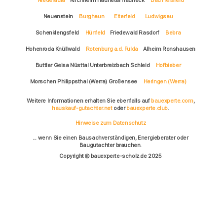
Neuenstein
Burghaun
Eiterfeld
Ludwigsau
Schenklengsfeld
Hünfeld
Friedewald Rasdorf
Bebra
Hohenroda Knüllwald
Rotenburg a.d. Fulda
Alheim Ronshausen
Buttlar Geisa Nüsttal Unterbreizbach Schleid
Hofbieber
Morschen Philippsthal (Werra) Großensee
Heringen (Werra)
Weitere Informationen erhalten Sie ebenfalls auf
bauexperte.com
,
hauskauf-gutachter.net
oder
bauexperte.club
.
Hinweise zum Datenschutz
... wenn Sie einen Bausachverständigen, Energieberater oder
Baugutachter brauchen.
Copyright © bauexperte-scholz.de 2025