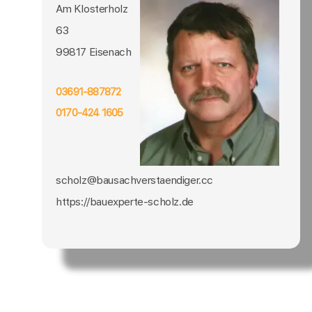
Am Klosterholz
63
99817 Eisenach
03691-887872
0170-424 1605
scholz@bausachverstaendiger.cc
https://bauexperte-scholz.de