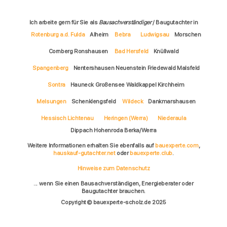
Ich arbeite gern für Sie als
Bausachverständiger
/ Baugutachter in
Rotenburg a.d. Fulda
Alheim
Bebra
Ludwigsau
Morschen
Cornberg Ronshausen
Bad Hersfeld
Knüllwald
Spangenberg
Nentershausen Neuenstein Friedewald Malsfeld
Sontra
Hauneck Großensee Waldkappel Kirchheim
Melsungen
Schenklengsfeld
Wildeck
Dankmarshausen
Hessisch Lichtenau
Heringen (Werra)
Niederaula
Dippach Hohenroda Berka/Werra
Weitere Informationen erhalten Sie ebenfalls auf
bauexperte.com
,
hauskauf-gutachter.net
oder
bauexperte.club
.
Hinweise zum Datenschutz
... wenn Sie einen Bausachverständigen, Energieberater oder
Baugutachter brauchen.
Copyright © bauexperte-scholz.de 2025