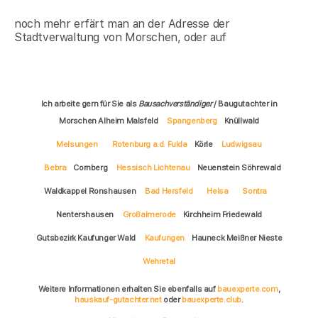
noch mehr erfärt man an der Adresse der
Stadtverwaltung von Morschen, oder auf
Ich arbeite gern für Sie als
Bausachverständiger
/ Baugutachter in
Morschen Alheim Malsfeld
Spangenberg
Knüllwald
Melsungen
Rotenburg a.d. Fulda
Körle
Ludwigsau
Bebra
Cornberg
Hessisch Lichtenau
Neuenstein Söhrewald
Waldkappel Ronshausen
Bad Hersfeld
Helsa
Sontra
Nentershausen
Großalmerode
Kirchheim Friedewald
Gutsbezirk Kaufunger Wald
Kaufungen
Hauneck Meißner Nieste
Wehretal
Weitere Informationen erhalten Sie ebenfalls auf
bauexperte.com
,
hauskauf-gutachter.net
oder
bauexperte.club
.