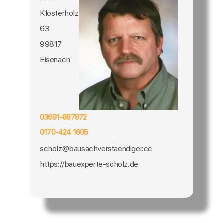
Klosterholz
63
99817
Eisenach
03691-887872
0170-424 1605
scholz@bausachverstaendiger.cc
https://bauexperte-scholz.de