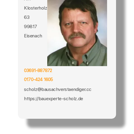
Klosterholz
63
99817
Eisenach
03691-887872
0170-424 1605
scholz@bausachverstaendiger.cc
https://bauexperte-scholz.de