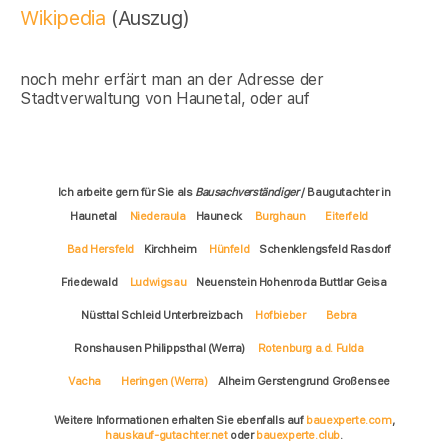
Wikipedia
(Auszug)
noch mehr erfärt man an der Adresse der
Stadtverwaltung von Haunetal, oder auf
Ich arbeite gern für Sie als
Bausachverständiger
/ Baugutachter in
Haunetal
Niederaula
Hauneck
Burghaun
Eiterfeld
Bad Hersfeld
Kirchheim
Hünfeld
Schenklengsfeld Rasdorf
Friedewald
Ludwigsau
Neuenstein Hohenroda Buttlar Geisa
Nüsttal Schleid Unterbreizbach
Hofbieber
Bebra
Ronshausen Philippsthal (Werra)
Rotenburg a.d. Fulda
Vacha
Heringen (Werra)
Alheim Gerstengrund Großensee
Weitere Informationen erhalten Sie ebenfalls auf
bauexperte.com
,
hauskauf-gutachter.net
oder
bauexperte.club
.