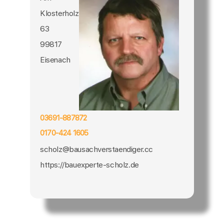
Klosterholz
63
99817
Eisenach
03691-887872
0170-424 1605
scholz@bausachverstaendiger.cc
https://bauexperte-scholz.de