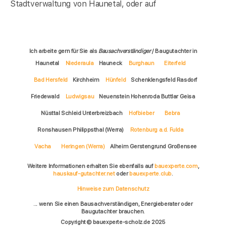
Stadtverwaltung von Haunetal, oder auf
Ich arbeite gern für Sie als
Bausachverständiger
/ Baugutachter in
Haunetal
Niederaula
Hauneck
Burghaun
Eiterfeld
Bad Hersfeld
Kirchheim
Hünfeld
Schenklengsfeld Rasdorf
Friedewald
Ludwigsau
Neuenstein Hohenroda Buttlar Geisa
Nüsttal Schleid Unterbreizbach
Hofbieber
Bebra
Ronshausen Philippsthal (Werra)
Rotenburg a.d. Fulda
Vacha
Heringen (Werra)
Alheim Gerstengrund Großensee
Weitere Informationen erhalten Sie ebenfalls auf
bauexperte.com
,
hauskauf-gutachter.net
oder
bauexperte.club
.
Hinweise zum Datenschutz
... wenn Sie einen Bausachverständigen, Energieberater oder
Baugutachter brauchen.
Copyright © bauexperte-scholz.de 2025