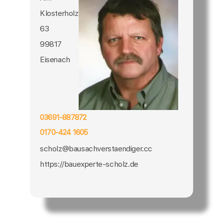
Klosterholz
63
99817
Eisenach
03691-887872
0170-424 1605
scholz@bausachverstaendiger.cc
https://bauexperte-scholz.de