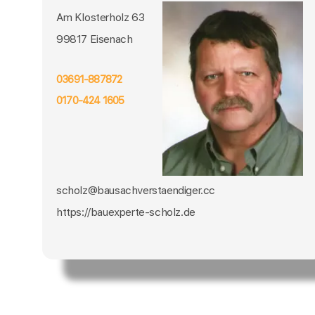
Am Klosterholz 63
99817 Eisenach
03691-887872
0170-424 1605
scholz@bausachverstaendiger.cc
https://bauexperte-scholz.de