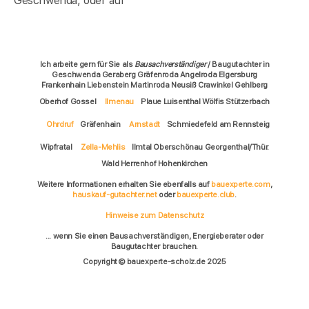
Geschwenda, oder auf
Ich arbeite gern für Sie als
Bausachverständiger
/ Baugutachter in
Geschwenda Geraberg Gräfenroda Angelroda Elgersburg
Frankenhain Liebenstein Martinroda Neusiß Crawinkel Gehlberg
Oberhof Gossel
Ilmenau
Plaue Luisenthal Wölfis Stützerbach
Ohrdruf
Gräfenhain
Arnstadt
Schmiedefeld am Rennsteig
Wipfratal
Zella-Mehlis
Ilmtal Oberschönau Georgenthal/Thür.
Wald Herrenhof Hohenkirchen
Weitere Informationen erhalten Sie ebenfalls auf
bauexperte.com
,
hauskauf-gutachter.net
oder
bauexperte.club
.
Hinweise zum Datenschutz
... wenn Sie einen Bausachverständigen, Energieberater oder
Baugutachter brauchen.
Copyright © bauexperte-scholz.de 2025