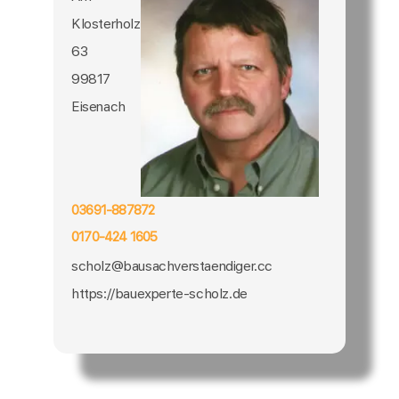
Klosterholz
63
99817
Eisenach
03691-887872
0170-424 1605
scholz@bausachverstaendiger.cc
https://bauexperte-scholz.de