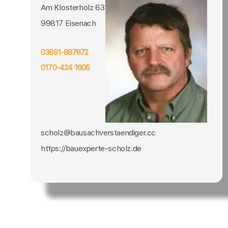
Am Klosterholz 63
99817 Eisenach
03691-887872
0170-424 1605
scholz@bausachverstaendiger.cc
https://bauexperte-scholz.de