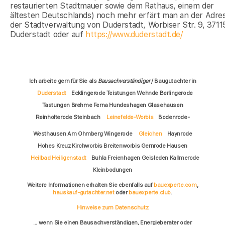
restaurierten Stadtmauer sowie dem Rathaus, einem der
ältesten Deutschlands) noch mehr erfärt man an der Adre
der Stadtverwaltung von Duderstadt, Worbiser Str. 9, 3711
Duderstadt oder auf
https://www.duderstadt.de/
Ich arbeite gern für Sie als
Bausachverständiger
/ Baugutachter in
Duderstadt
Ecklingerode Teistungen Wehnde Berlingerode
Tastungen Brehme Ferna Hundeshagen Glasehausen
Reinholterode Steinbach
Leinefelde-Worbis
Bodenrode-
Westhausen Am Ohmberg Wingerode
Gleichen
Haynrode
Hohes Kreuz Kirchworbis Breitenworbis Gernrode Hausen
Heilbad Heiligenstadt
Buhla Freienhagen Geisleden Kallmerode
Kleinbodungen
Weitere Informationen erhalten Sie ebenfalls auf
bauexperte.com
,
hauskauf-gutachter.net
oder
bauexperte.club
.
Hinweise zum Datenschutz
... wenn Sie einen Bausachverständigen, Energieberater oder