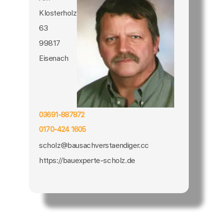
Klosterholz
63
99817
Eisenach
03691-887872
0170-424 1605
scholz@bausachverstaendiger.cc
https://bauexperte-scholz.de