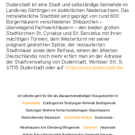
Duderstadt ist eine Stadt und selbständige Gemeinde im
Landkreis Göttingen im südöstlichen Niedersachsen. Das
mittelalterliche Stadtbild wird geprägt von rund 600
Bürgerhäusern verschiedener Stilepochen –
überwiegend Fachwerkhäusern – den beiden großen
Stadtkirchen St. Cyriakus und St. Servatius mit ihren
mächtigen Türmen, dem Westerturm mit seiner
prägnant gedrehten Spitze, der restaurierten
Stadtmauer sowie dem Rathaus, einem der ältesten
Deutschlands) noch mehr erfärt man an der Adresse
der Stadtverwaltung von Duderstadt, Worbiser Str. 9,
37115 Duderstadt oder auf
https://www.duderstadt.de/
Ich arbeite gern für Sie als
Bausachverständiger
/ Baugutachter in
Duderstadt
Ecklingerode Teistungen Wehnde Berlingerode
Tastungen Brehme Ferna Hundeshagen Glasehausen
Reinholterode Steinbach
Leinefelde-Worbis
Bodenrode-
Westhausen Am Ohmberg Wingerode
Gleichen
Haynrode
Hohes Kreuz Kirchworbis Breitenworbis Gernrode Hausen