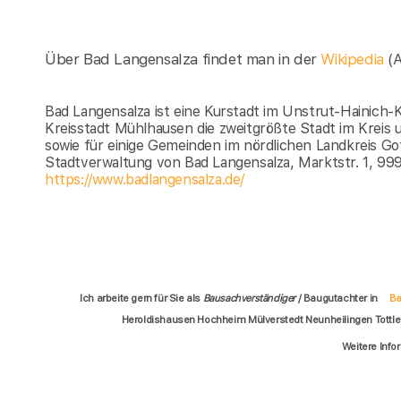
Über Bad Langensalza findet man in der
Wikipedia
(
Bad Langensalza ist eine Kurstadt im Unstrut-Hainich-K
Kreisstadt Mühlhausen die zweitgrößte Stadt im Kreis u
sowie für einige Gemeinden im nördlichen Landkreis Go
Stadtverwaltung von Bad Langensalza, Marktstr. 1, 99
https://www.badlangensalza.de/
Ich arbeite gern für Sie als
Bausachverständiger
/ Baugutachter in
Ba
Heroldishausen Hochheim Mülverstedt Neunheilingen Tottl
Weitere Info