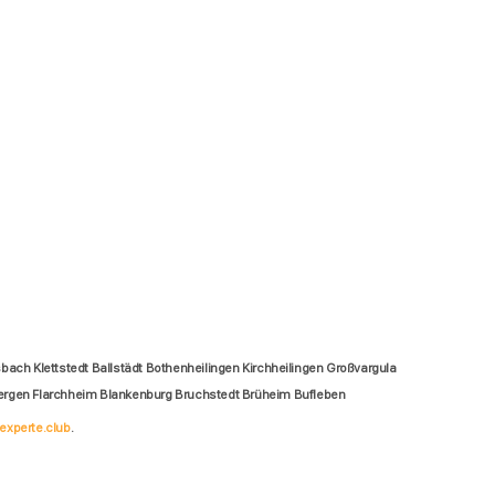
ch Klettstedt Ballstädt Bothenheilingen Kirchheilingen Großvargula
ergen Flarchheim Blankenburg Bruchstedt Brüheim Bufleben
experte.club
.