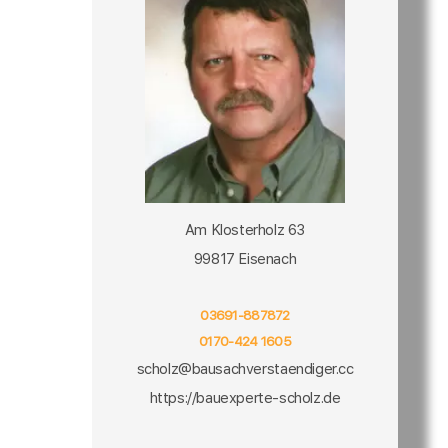
Am Klosterholz 63
99817 Eisenach
03691-887872
0170-424 1605
scholz@bausachverstaendiger.cc
https://bauexperte-scholz.de