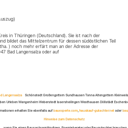
Auszug)
reis in Thüringen (Deutschland). Sie ist nach der
nd bildet das Mittelzentrum für dessen südöstlichen Teil
tha. ) noch mehr erfärt man an der Adresse der
947 Bad Langensalza oder auf
d Langensalza
Schönstedt Großengottern Sundhausen Tonna Altengottern Kleinwelsba
eben Urleben Wangenheim Weberstedt Issersheilingen Westhausen Döllstädt Eschenb
rmationen erhalten Sie ebenfalls auf
bauexperte.com
,
hauskauf-gutachter.net
oder
bau
Hinweise zum Datenschutz
... wenn Sie einen Bausachverständigen, Energieberater oder Baugutachter brauchen.