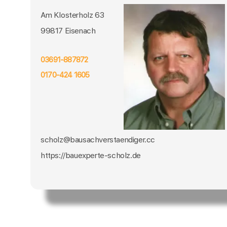
Am Klosterholz 63
99817 Eisenach
03691-887872
0170-424 1605
scholz@bausachverstaendiger.cc
https://bauexperte-scholz.de