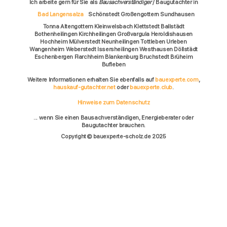
Ich arbeite gern für Sie als
Bausachverständiger
/ Baugutachter in
Bad Langensalza
Schönstedt Großengottern Sundhausen
Tonna Altengottern Kleinwelsbach Klettstedt Ballstädt
Bothenheilingen Kirchheilingen Großvargula Heroldishausen
Hochheim Mülverstedt Neunheilingen Tottleben Urleben
Wangenheim Weberstedt Issersheilingen Westhausen Döllstädt
Eschenbergen Flarchheim Blankenburg Bruchstedt Brüheim
Bufleben
Weitere Informationen erhalten Sie ebenfalls auf
bauexperte.com
,
hauskauf-gutachter.net
oder
bauexperte.club
.
Hinweise zum Datenschutz
... wenn Sie einen Bausachverständigen, Energieberater oder
Baugutachter brauchen.
Copyright © bauexperte-scholz.de 2025