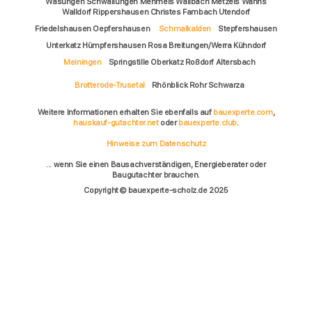
Wasungen Schwallungen Mehmels Wallbach Metzels Wahns
Walldorf Rippershausen Christes Fambach Utendorf
Friedelshausen Oepfershausen
Schmalkalden
Stepfershausen
Unterkatz Hümpfershausen Rosa Breitungen/Werra Kühndorf
Meiningen
Springstille Oberkatz Roßdorf Altersbach
Brotterode-Trusetal
Rhönblick Rohr Schwarza
Weitere Informationen erhalten Sie ebenfalls auf
bauexperte.com
,
hauskauf-gutachter.net
oder
bauexperte.club
.
Hinweise zum Datenschutz
... wenn Sie einen Bausachverständigen, Energieberater oder
Baugutachter brauchen.
Copyright © bauexperte-scholz.de 2025