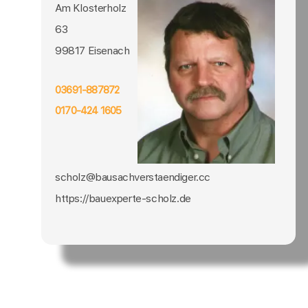
Am Klosterholz
63
99817 Eisenach
03691-887872
0170-424 1605
scholz@bausachverstaendiger.cc
https://bauexperte-scholz.de