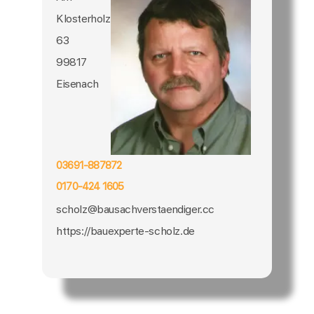
Klosterholz
63
99817
Eisenach
03691-887872
0170-424 1605
scholz@bausachverstaendiger.cc
https://bauexperte-scholz.de