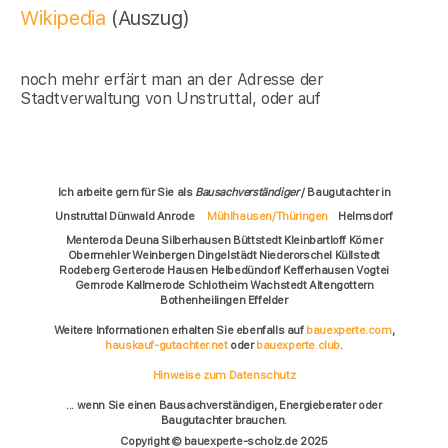
Wikipedia
(Auszug)
noch mehr erfärt man an der Adresse der
Stadtverwaltung von Unstruttal, oder auf
Ich arbeite gern für Sie als
Bausachverständiger
/ Baugutachter in
Unstruttal Dünwald Anrode
Mühlhausen/Thüringen
Helmsdorf
Menteroda Deuna Silberhausen Büttstedt Kleinbartloff Körner
Obermehler Weinbergen Dingelstädt Niederorschel Küllstedt
Rodeberg Gerterode Hausen Helbedündorf Kefferhausen Vogtei
Gernrode Kallmerode Schlotheim Wachstedt Altengottern
Bothenheilingen Effelder
Weitere Informationen erhalten Sie ebenfalls auf
bauexperte.com
,
hauskauf-gutachter.net
oder
bauexperte.club
.
Hinweise zum Datenschutz
... wenn Sie einen Bausachverständigen, Energieberater oder
Baugutachter brauchen.
Copyright © bauexperte-scholz.de 2025