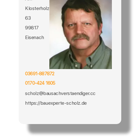
Klosterholz
63
99817
Eisenach
03691-887872
0170-424 1605
scholz@bausachverstaendiger.cc
https://bauexperte-scholz.de