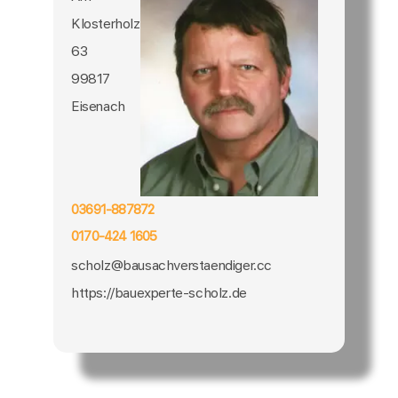
Klosterholz
63
99817
Eisenach
03691-887872
0170-424 1605
scholz@bausachverstaendiger.cc
https://bauexperte-scholz.de