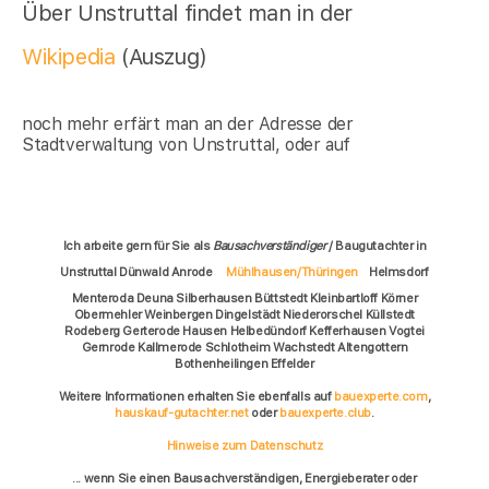
Über Unstruttal findet man in der
Wikipedia
(Auszug)
noch mehr erfärt man an der Adresse der
Stadtverwaltung von Unstruttal, oder auf
Ich arbeite gern für Sie als
Bausachverständiger
/ Baugutachter in
Unstruttal Dünwald Anrode
Mühlhausen/Thüringen
Helmsdorf
Menteroda Deuna Silberhausen Büttstedt Kleinbartloff Körner
Obermehler Weinbergen Dingelstädt Niederorschel Küllstedt
Rodeberg Gerterode Hausen Helbedündorf Kefferhausen Vogtei
Gernrode Kallmerode Schlotheim Wachstedt Altengottern
Bothenheilingen Effelder
Weitere Informationen erhalten Sie ebenfalls auf
bauexperte.com
,
hauskauf-gutachter.net
oder
bauexperte.club
.
Hinweise zum Datenschutz
... wenn Sie einen Bausachverständigen, Energieberater oder