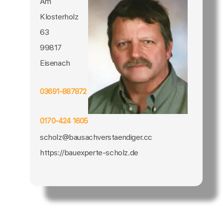
Am
Klosterholz
63
99817
Eisenach
03691-887872
0170-424 1605
scholz@bausachverstaendiger.cc
https://bauexperte-scholz.de