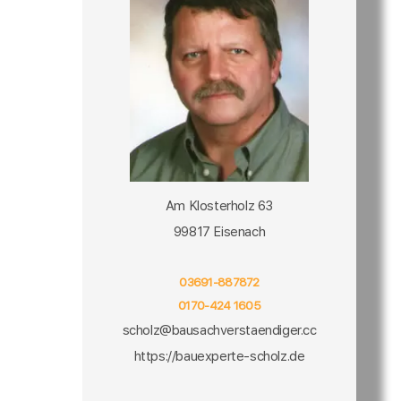
Am Klosterholz 63
99817 Eisenach
03691-887872
0170-424 1605
scholz@bausachverstaendiger.cc
https://bauexperte-scholz.de