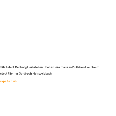
t Klettstedt Dachwig Herbsleben Urleben Westhausen Bufleben Hochheim
stedt Friemar Goldbach Kleinwelsbach
experte.club
.