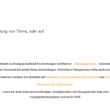
tung von Tonna, oder auf
öllstädt Großvargula Ballstädt Eschenbergen Großfahner
Bad Langensalza
Gierstäd
d Tennstedt Bienstädt Warza Kirchheilingen Tröchtelborn Wangenheim Witterda Bruch
rmationen erhalten Sie ebenfalls auf
bauexperte.com
,
hauskauf-gutachter.net
oder
bau
Hinweise zum Datenschutz
... wenn Sie einen Bausachverständigen, Energieberater oder Baugutachter brauchen.
Copyright © bauexperte-scholz.de 2025