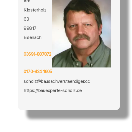
Am
Klosterholz
63
99817
Eisenach
03691-887872
0170-424 1605
scholz@bausachverstaendiger.cc
https://bauexperte-scholz.de