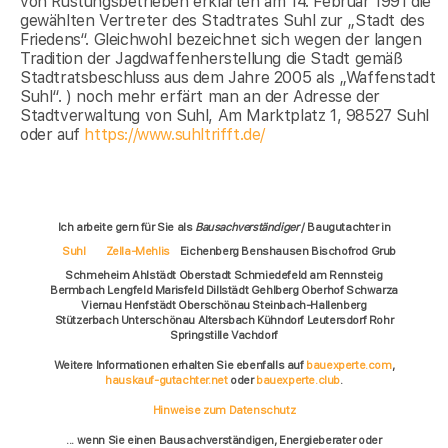
von Rüstungsbetrieben erklärten am 14. Februar 1991 die
gewählten Vertreter des Stadtrates Suhl zur „Stadt des
Friedens“. Gleichwohl bezeichnet sich wegen der langen
Tradition der Jagdwaffenherstellung die Stadt gemäß
Stadtratsbeschluss aus dem Jahre 2005 als „Waffenstadt
Suhl“. ) noch mehr erfärt man an der Adresse der
Stadtverwaltung von Suhl, Am Marktplatz 1, 98527 Suhl
oder auf
https://www.suhltrifft.de/
Ich arbeite gern für Sie als
Bausachverständiger
/ Baugutachter in
Suhl
Zella-Mehlis
Eichenberg Benshausen Bischofrod Grub
Schmeheim Ahlstädt Oberstadt Schmiedefeld am Rennsteig
Bermbach Lengfeld Marisfeld Dillstädt Gehlberg Oberhof Schwarza
Viernau Henfstädt Oberschönau Steinbach-Hallenberg
Stützerbach Unterschönau Altersbach Kühndorf Leutersdorf Rohr
Springstille Vachdorf
Weitere Informationen erhalten Sie ebenfalls auf
bauexperte.com
,
hauskauf-gutachter.net
oder
bauexperte.club
.
Hinweise zum Datenschutz
... wenn Sie einen Bausachverständigen, Energieberater oder