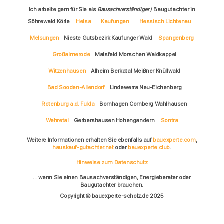
Ich arbeite gern für Sie als
Bausachverständiger
/ Baugutachter in
Söhrewald Körle
Helsa
Kaufungen
Hessisch Lichtenau
Melsungen
Nieste Gutsbezirk Kaufunger Wald
Spangenberg
Großalmerode
Malsfeld Morschen Waldkappel
Witzenhausen
Alheim Berkatal Meißner Knüllwald
Bad Sooden-Allendorf
Lindewerra Neu-Eichenberg
Rotenburg a.d. Fulda
Bornhagen Cornberg Wahlhausen
Wehretal
Gerbershausen Hohengandern
Sontra
Weitere Informationen erhalten Sie ebenfalls auf
bauexperte.com
,
hauskauf-gutachter.net
oder
bauexperte.club
.
Hinweise zum Datenschutz
... wenn Sie einen Bausachverständigen, Energieberater oder
Baugutachter brauchen.
Copyright © bauexperte-scholz.de 2025