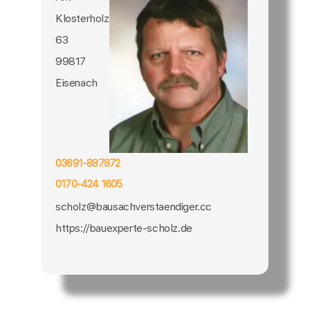
Klosterholz
63
99817
Eisenach
03691-887872
0170-424 1605
scholz@bausachverstaendiger.cc
https://bauexperte-scholz.de