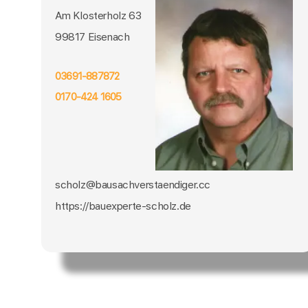
Am Klosterholz 63
99817 Eisenach
03691-887872
0170-424 1605
scholz@bausachverstaendiger.cc
https://bauexperte-scholz.de