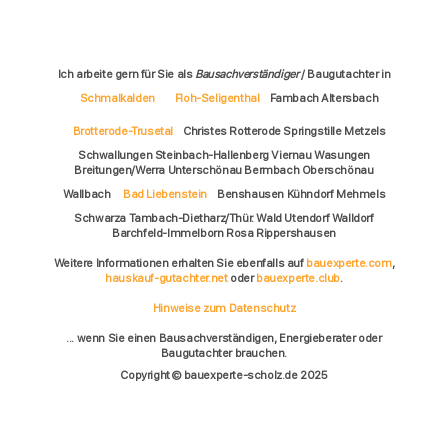
Ich arbeite gern für Sie als
Bausachverständiger
/ Baugutachter in
Schmalkalden
Floh-Seligenthal
Fambach Altersbach
Brotterode-Trusetal
Christes Rotterode Springstille Metzels
Schwallungen Steinbach-Hallenberg Viernau Wasungen
Breitungen/Werra Unterschönau Bermbach Oberschönau
Wallbach
Bad Liebenstein
Benshausen Kühndorf Mehmels
Schwarza Tambach-Dietharz/Thür. Wald Utendorf Walldorf
Barchfeld-Immelborn Rosa Rippershausen
Weitere Informationen erhalten Sie ebenfalls auf
bauexperte.com
,
hauskauf-gutachter.net
oder
bauexperte.club
.
Hinweise zum Datenschutz
... wenn Sie einen Bausachverständigen, Energieberater oder
Baugutachter brauchen.
Copyright © bauexperte-scholz.de 2025