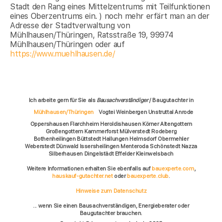
Stadt den Rang eines Mittelzentrums mit Teilfunktionen
eines Oberzentrums ein. ) noch mehr erfärt man an der
Adresse der Stadtverwaltung von
Mühlhausen/Thüringen, Ratsstraße 19, 99974
Mühlhausen/Thüringen oder auf
https://www.muehlhausen.de/
Ich arbeite gern für Sie als
Bausachverständiger
/ Baugutachter in
Mühlhausen/Thüringen
Vogtei Weinbergen Unstruttal Anrode
Oppershausen Flarchheim Heroldishausen Körner Altengottern
Großengottern Kammerforst Mülverstedt Rodeberg
Bothenheilingen Büttstedt Hallungen Helmsdorf Obermehler
Weberstedt Dünwald Issersheilingen Menteroda Schönstedt Nazza
Silberhausen Dingelstädt Effelder Kleinwelsbach
Weitere Informationen erhalten Sie ebenfalls auf
bauexperte.com
,
hauskauf-gutachter.net
oder
bauexperte.club
.
Hinweise zum Datenschutz
... wenn Sie einen Bausachverständigen, Energieberater oder
Baugutachter brauchen.