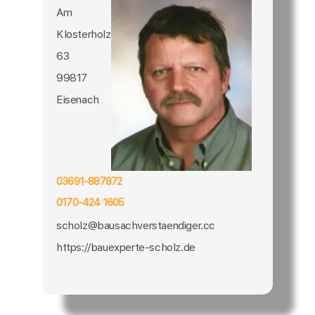
Am
Klosterholz
63
99817
Eisenach
03691-887872
0170-424 1605
scholz@bausachverstaendiger.cc
https://bauexperte-scholz.de