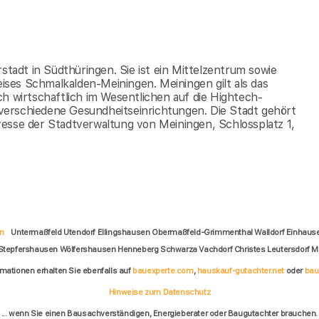
stadt in Südthüringen. Sie ist ein Mittelzentrum sowie
eises Schmalkalden-Meiningen. Meiningen gilt als das
h wirtschaftlich im Wesentlichen auf die Hightech-
verschiedene Gesundheitseinrichtungen. Die Stadt gehört
resse der Stadtverwaltung von Meiningen, Schlossplatz 1,
n
Untermaßfeld Utendorf Ellingshausen Obermaßfeld-Grimmenthal Walldorf Einhause
 Stepfershausen Wölfershausen Henneberg Schwarza Vachdorf Christes Leutersdorf 
rmationen erhalten Sie ebenfalls auf
bauexperte.com
,
hauskauf-gutachter.net
oder
bau
Hinweise zum Datenschutz
... wenn Sie einen Bausachverständigen, Energieberater oder Baugutachter brauchen.