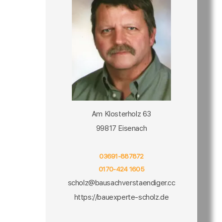
Am Klosterholz 63
99817 Eisenach
03691-887872
0170-424 1605
scholz@bausachverstaendiger.cc
https://bauexperte-scholz.de