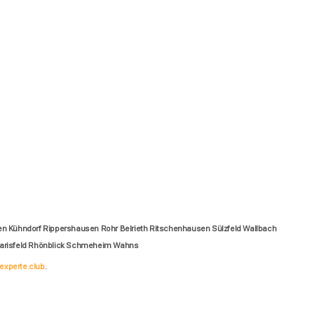
n Kühndorf Rippershausen Rohr Belrieth Ritschenhausen Sülzfeld Wallbach
Marisfeld Rhönblick Schmeheim Wahns
experte.club
.