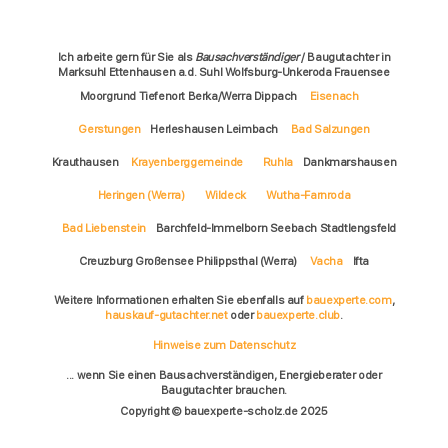
Ich arbeite gern für Sie als
Bausachverständiger
/ Baugutachter in
Marksuhl Ettenhausen a.d. Suhl Wolfsburg-Unkeroda Frauensee
Moorgrund Tiefenort Berka/Werra Dippach
Eisenach
Gerstungen
Herleshausen Leimbach
Bad Salzungen
Krauthausen
Krayenberggemeinde
Ruhla
Dankmarshausen
Heringen (Werra)
Wildeck
Wutha-Farnroda
Bad Liebenstein
Barchfeld-Immelborn Seebach Stadtlengsfeld
Creuzburg Großensee Philippsthal (Werra)
Vacha
Ifta
Weitere Informationen erhalten Sie ebenfalls auf
bauexperte.com
,
hauskauf-gutachter.net
oder
bauexperte.club
.
Hinweise zum Datenschutz
... wenn Sie einen Bausachverständigen, Energieberater oder
Baugutachter brauchen.
Copyright © bauexperte-scholz.de 2025