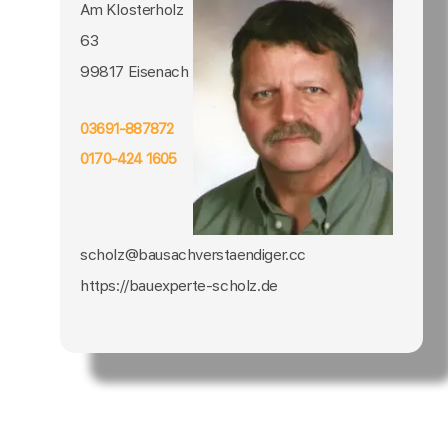
Am Klosterholz
63
99817 Eisenach
03691-887872
0170-424 1605
scholz@bausachverstaendiger.cc
https://bauexperte-scholz.de